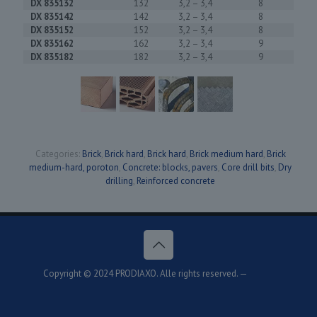
DX 835132
132
3,2 – 3,4
8
DX 835142
142
3,2 – 3,4
8
DX 835152
152
3,2 – 3,4
8
DX 835162
162
3,2 – 3,4
9
DX 835182
182
3,2 – 3,4
9
Categories:
Brick
,
Brick hard
,
Brick hard
,
Brick medium hard
,
Brick
medium-hard, poroton
,
Concrete: blocks, pavers
,
Core drill bits
,
Dry
drilling
,
Reinforced concrete
Copyright © 2024 PRODIAXO. Alle rights reserved. —
PRIVACY
STATEMENT