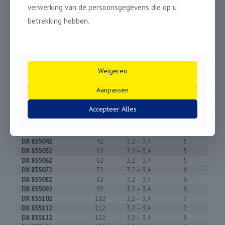
function and dust extraction
verwerking van de persoonsgegevens die op u
Optimized high-frequency
betrekking hebben.
impact impulse for faster
drilling progress. For
optimal results, the use of
impact drills with SOFT-
IMPACT is highly recommended.
Weigeren
Aanpassen
Ø
Accepteer Alles
mm
mm
#
DX 835032
32
3,2 – 3,4
5
DX 835042
42
3,2 – 3,4
5
DX 835052
52
3,2 – 3,4
5
DX 835062
62
3,2 – 3,4
5
DX 835072
72
3,2 – 3,4
6
DX 835082
82
3,2 – 3,4
6
DX 835092
92
3,2 – 3,4
6
DX 835102
102
3,2 – 3,4
7
DX 835112
112
3,2 – 3,4
7
DX 835122
122
3,2 – 3,4
8