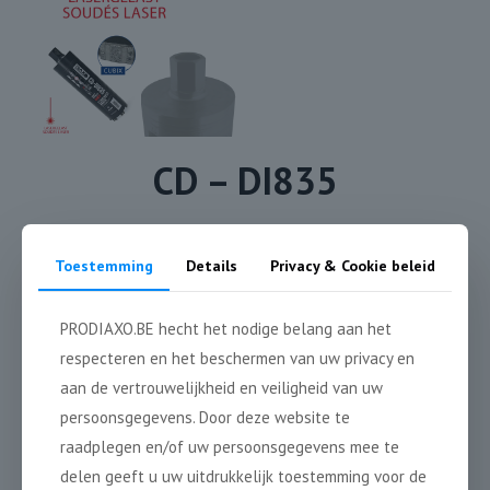
CD – DI835
Toestemming
Details
Privacy & Cookie beleid
1 1/4″
305 mm
PRODIAXO.BE hecht het nodige belang aan het
5/4″
respecteren en het beschermen van uw privacy en
aan de vertrouwelijkheid en veiligheid van uw
persoonsgegevens. Door deze website te
8 + 2 mm
raadplegen en/of uw persoonsgegevens mee te
Drilling in combination with diamond drills with soft impact
delen geeft u uw uitdrukkelijk toestemming voor de