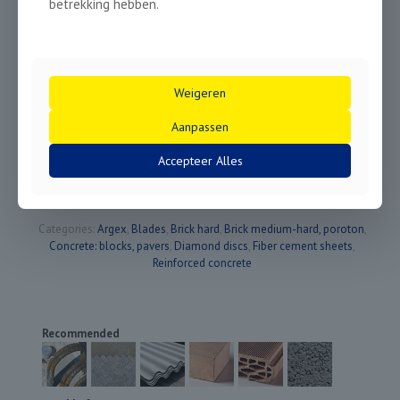
betrekking hebben.
DX 250230
230
22,2
10
2,6
DX 250301
300
25,4
10
3,0
DX 250350
350
20,0
10
3,2
DX 250351
350
25,4
10
3,2
DX 250400
400
20
10
3,2
Weigeren
DX 250401
400
25,4
10
3,2
DX 250451
450
25,4
10
3,6
Aanpassen
DX 250501
500
25,4
10
3,6
DX 250601
600
25,4
10
4,0
Accepteer Alles
Per 3 pieces
DX 250298
230
22,2
10
2,6
Categories:
Argex
,
Blades
,
Brick hard
,
Brick medium-hard, poroton
,
Concrete: blocks, pavers
,
Diamond discs
,
Fiber cement sheets
,
Reinforced concrete
Recommended