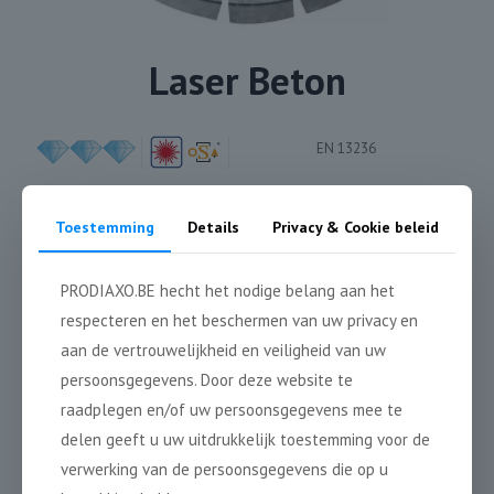
Laser Beton
EN 13236
Ø 115 → Ø 230 mm:
Toestemming
Details
Privacy & Cookie beleid
Ø 300 → Ø 700 mm:
PRODIAXO.BE hecht het nodige belang aan het
&
respecteren en het beschermen van uw privacy en
aan de vertrouwelijkheid en veiligheid van uw
persoonsgegevens. Door deze website te
raadplegen en/of uw persoonsgegevens mee te
mm
mm
mm
mm
DX 250115
115
22,2
10
2,2
delen geeft u uw uitdrukkelijk toestemming voor de
DX 250125
125
22,2
10
2,2
verwerking van de persoonsgegevens die op u
DX 250140
140
22,2
10
2,4
DX 250150
150
22,2
10
2,4