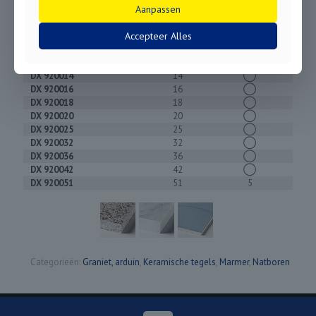
DX 920008
8,3
◯
Aanpassen
DX 920010
10
◯
Accepteer Alles
L = 120 mm
DX 920012
12
◯
DX 920014
14
◯
DX 920016
16
◯
DX 920018
18
◯
DX 920020
20
◯
DX 920025
25
◯
DX 920032
32
◯
DX 920036
36
◯
DX 920042
42
◯
DX 920051
51
5
Categorieën:
Graniet, arduin
,
Keramische tegels
,
Marmer
,
Natboren