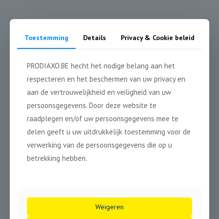
CD – W600
Toestemming
Details
Privacy & Cookie beleid
PRODIAXO.BE hecht het nodige belang aan het
respecteren en het beschermen van uw privacy en
50 mm
120 mm
R 1/2″
aan de vertrouwelijkheid en veiligheid van uw
persoonsgegevens. Door deze website te
raadplegen en/of uw persoonsgegevens mee te
delen geeft u uw uitdrukkelijk toestemming voor de
10 mm
verwerking van de persoonsgegevens die op u
2,5 mm
betrekking hebben.
Ø
mm
#
L = 50 mm
Weigeren
DX 920006
6,3
◯