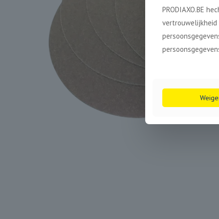
PRODIAXO.BE hech
vertrouwelijkheid
persoonsgegevens
persoonsgegevens
Weige