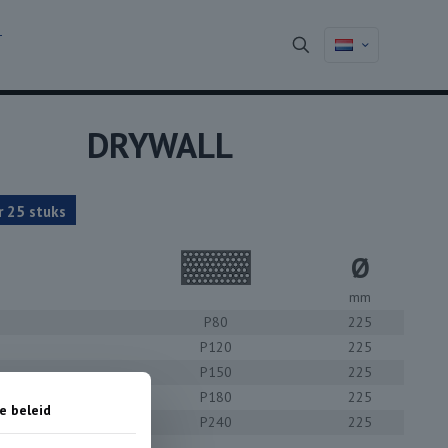
T
DRYWALL
r 25 stuks
Ø
mm
P80
225
P120
225
P150
225
P180
225
e beleid
P240
225