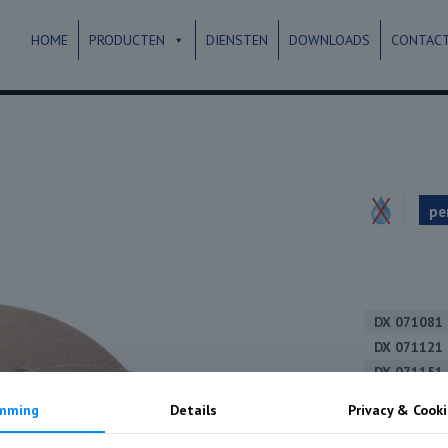
HOME
PRODUCTEN
DIENSTEN
DOWNLOADS
CONTAC
pe
DX 071081
DX 071121
DX 071151
DX 071181
mming
Details
Privacy & Cooki
DX 071241