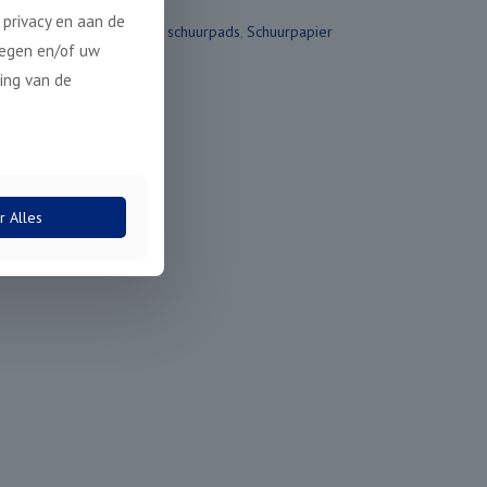
privacy en aan de
Categorieën:
Polijst & schuurpads
,
Schuurpapier
legen en/of uw
ing van de
r Alles