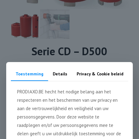
Serie CD – D500
Toestemming
Details
Privacy & Cookie beleid
60 / 75
M16
150 mm
PRODIAXO.BE hecht het nodige belang aan het
mm
respecteren en het beschermen van uw privacy en
aan de vertrouwelijkheid en veiligheid van uw
persoonsgegevens. Door deze website te
7 & 9 mm
raadplegen en/of uw persoonsgegevens mee te
4 mm
delen geeft u uw uitdrukkelijk toestemming voor de