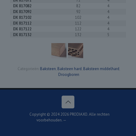
DX 817072
72
4
DX 817082
82
4
DX 817092
92
4
DX 817102
102
4
DX 817112
112
4
DX 817122
122
4
DX 817132
132
5
Categorieën:
Baksteen
,
Baksteen hard
,
Baksteen middelhard
,
Droogboren
Copyright © 2024
2026 PRODIAXO. Alle rechten
voorbehouden. —
PRIVACYVERKLARING