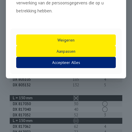
verwerking van de persoonsgegevens die op u
Stofsleuven in deksel voor stofafzuigunit
betrekking hebben.
Ø
mm
#
Weigeren
L = 75 mm
Aanpassen
DX 805068
68
4
Accepteer Alles
DX 805076
76
4
DX 805082
82
4
DX 805102
102
4
DX 805105
105
4
DX 805132
132
5
L = 150 mm
DX 817030
30
◯
DX 817040
40
◯
DX 817052
52
3
L = 150 mm
DX 817062
62
4