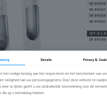
DX 895020
DX 895025
DX 895030
DX 895035
SET: Ø 5, Ø
DX 895200
mming
Details
Privacy & Cooki
Categori
t het nodige belang aan het respecteren en het beschermen van uw 
 en veiligheid van uw persoonsgegevens. Door deze website te raadp
 mee te delen geeft u uw uitdrukkelijk toestemming voor de verwerk
 die op u betrekking hebben.