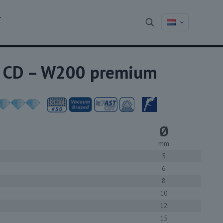
T
CD – W200 premium
Ø
mm
5
6
8
10
12
15