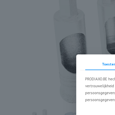
Toeste
PRODIAXO.BE hech
vertrouwelijkheid
persoonsgegevens
persoonsgegevens