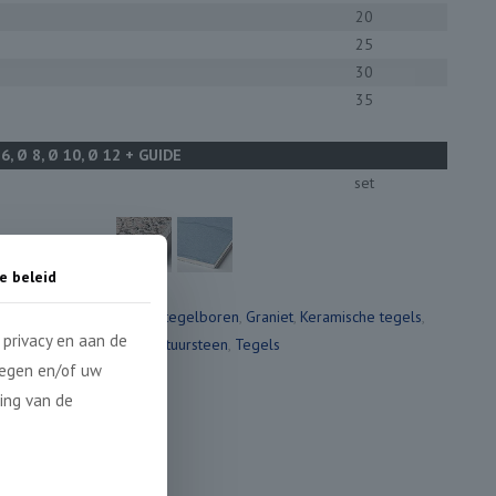
20
25
30
35
 6, Ø 8, Ø 10, Ø 12 + GUIDE
set
e beleid
eën:
Boorkronen
,
Carbide tegelboren
,
Graniet
,
Keramische tegels
,
privacy en aan de
Natboren
,
Natuursteen
,
Tegels
legen en/of uw
ing van de