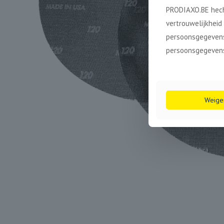
PRODIAXO.BE hech
vertrouwelijkheid
persoonsgegevens
persoonsgegevens
Weige