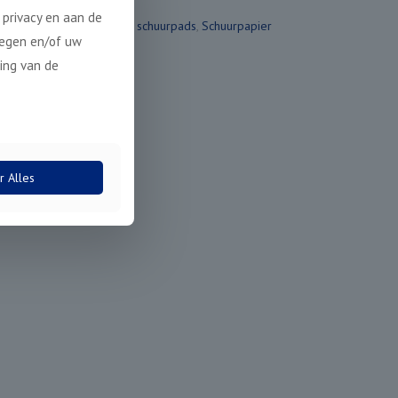
privacy en aan de
Categorieën:
Polijst & schuurpads
,
Schuurpapier
legen en/of uw
ing van de
r Alles