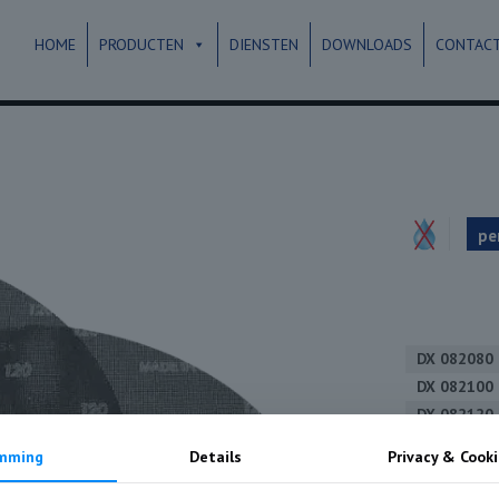
HOME
PRODUCTEN
DIENSTEN
DOWNLOADS
CONTAC
pe
DX 082080
DX 082100
DX 082120
DX 082150
mming
Details
Privacy & Cooki
DX 082180