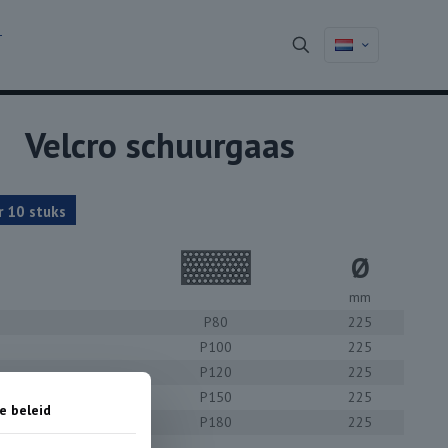
T
Velcro schuurgaas
r 10 stuks
Ø
mm
P80
225
P100
225
P120
225
P150
225
e beleid
P180
225