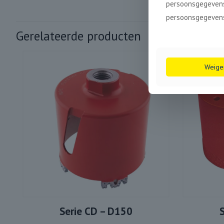
persoonsgegevens
persoonsgegevens
Gerelateerde producten
Weige
Serie CD – D150