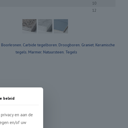
10
12
:
Boorkronen
,
Carbide tegelboren
,
Droogboren
,
Graniet
,
Keramische
tegels
,
Marmer
,
Natuursteen
,
Tegels
e beleid
privacy en aan de
legen en/of uw