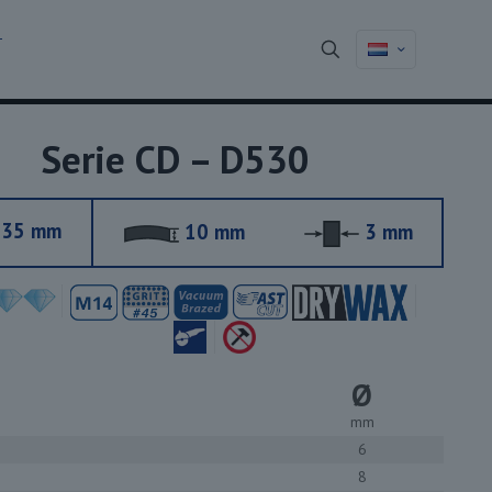
T
Serie CD – D530
35 mm
10 mm
3 mm
Ø
mm
6
8