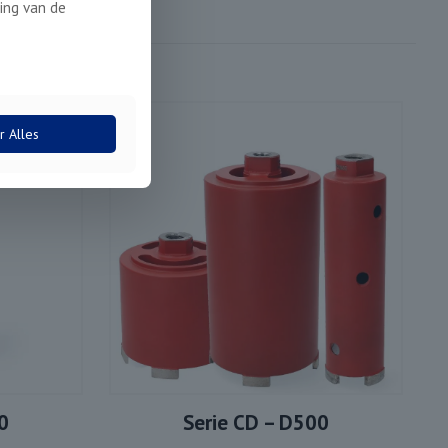
ing van de
r Alles
0
Serie CD – D500